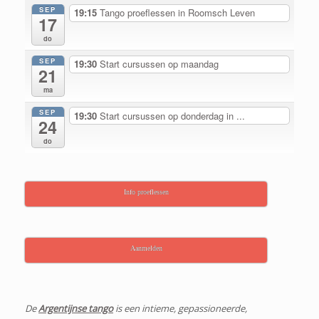
SEP
19:15
Tango proeflessen in Roomsch Leven
17
do
SEP
19:30
Start cursussen op maandag
21
ma
SEP
19:30
Start cursussen op donderdag in ...
24
do
Info proeflessen
Aanmelden
De
Argentijnse tango
is een intieme, gepassioneerde,