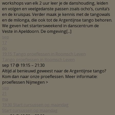
workshops van elk 2 uur leer je de danshouding, leiden
en volgen en veelgedanste passen zoals ocho’s, cunita’s
en de kruispas. Verder maak je kennis met de tangowals
en de milonga, die ook tot de Argentijnse tango behoren.
We geven het startersweekend in danscentrum de
Veste in Apeldoorn. De omgeving[...]
sep
17
do
19:15
Tango proeflessen in Roomsch Leven
Tango proeflessen in Roomsch Leven
sep 17 @ 19:15 – 21:30
Altijd al benieuwd geweest naar de Argentijnse tango?
Kom dan naar onze proeflessen. Meer informatie:
proeflessen Nijmegen >
sep
21
ma
19:30
Start cursussen op maandag
Start cursussen op maandag