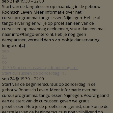
sep 21 @ 19:30 – 22:00
Start van de tangolessen op maandag in de gebouw
Roomsch Leven. Meer informatie over het
cursusprogramma: tangolessen Nijmegen. Heb je al
tango ervaring en wil je op proef aan een van de
cursussen op maandag deelnemen, stuur dan een mail
naar info@tango-entero.nl. Heb je nog geen
danspartner, vermeld dan s.v.p. ook je danservaring,
lengte en[...]
sep
24
do
19:30
Start cursussen op donderdag in ...
Start cursussen op donderdag in ...
sep 24 @ 19:30 – 22:00
Start van de beginnerscursus op donderdag in de
gebouw Roomsch Leven. Meer informatie over het
cursusprogramma: tangolessen Nijmegen. Voorafgaand
aan de start van de cursussen geven we gratis
proeflessen. Heb je de proeflessen gemist, dan kun je de
eerste les van de beginnerscursus nog vrijblijvend op