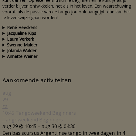
kunt dansen. Op elke leeftijd kun je beginnen en je kunt je altijd
verder blijven ontwikkelen, net als in het leven. Een waarschuwing
vooraf: als de passie van de tango jou ook aangrijpt, dan kan het
je levenswijze gaan worden!
René Heeskens
Jacqueline Kips
Laura Verkerk
Swenne Mulder
Jolanda Walder
Annette Weiner
Aankomende activiteiten
aug
29
za
10:45
Tangoweekend Beginners
Tangoweekend Beginners
aug 29 @ 10:45 – aug 30 @ 04:30
Een basiscursus Argentijnse tango in twee dagen: in 4